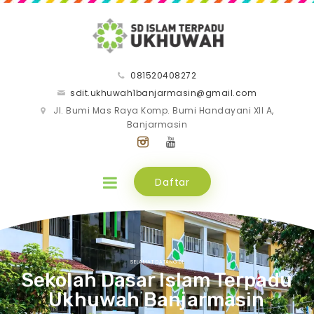
081520408272
sdit.ukhuwah1banjarmasin@gmail.com
Jl. Bumi Mas Raya Komp. Bumi Handayani XII A,
Banjarmasin
Daftar
SELAMAT DATANG DI
Sekolah Dasar Islam Terpadu
Ukhuwah Banjarmasin