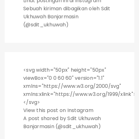
Lihat postingan ini di Instagram
Sebuah kiriman dibagikan oleh Sdit
Ukhuwah Banjarmasin
(@sdit_ukhuwah)
<svg width="50px" height="50px"
viewBox="0 0 60 60" version="1.1"
xmlns="https://www.w3.org/2000/svg"
xmlns:xlink="https://www.w3.org/1999/xlink">
</svg>
View this post on Instagram
A post shared by Sdit Ukhuwah
Banjarmasin (@sdit_ukhuwah)