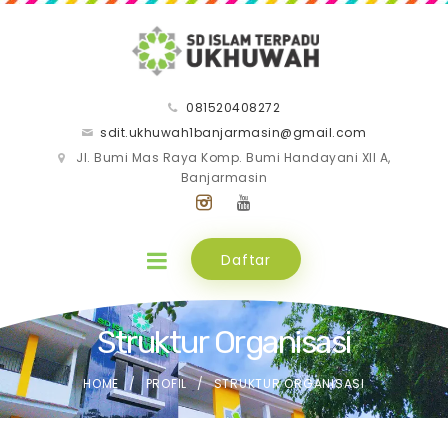
081520408272
sdit.ukhuwah1banjarmasin@gmail.com
Jl. Bumi Mas Raya Komp. Bumi Handayani XII A,
Banjarmasin
Daftar
Struktur Organisasi
HOME
PROFIL
STRUKTUR ORGANISASI