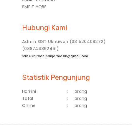
SMPIT HQBS
Hubungi Kami
Admin SDIT Ukhuwah (081520408272)
(088744892461)
sdit.ukhuwah1banjarmasin@gmail.com
Statistik Pengunjung
Hari ini
:
orang
Total
:
orang
Online
:
orang