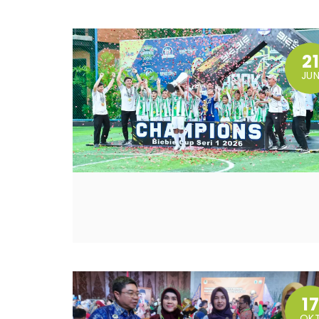
21
JU
17
OK