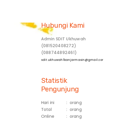
Hubungi Kami
Admin SDIT Ukhuwah
(081520408272)
(088744892461)
sdit.ukhuwah1banjarmasin@gmail.com
Statistik
Pengunjung
Hari ini
:
orang
Total
:
orang
Online
:
orang