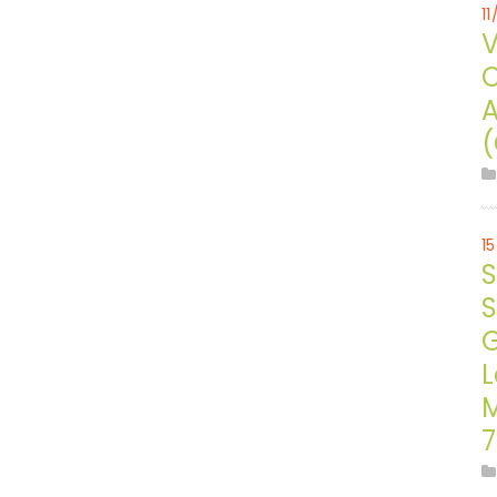
1
V
C
A
(
1
S
S
G
M
7