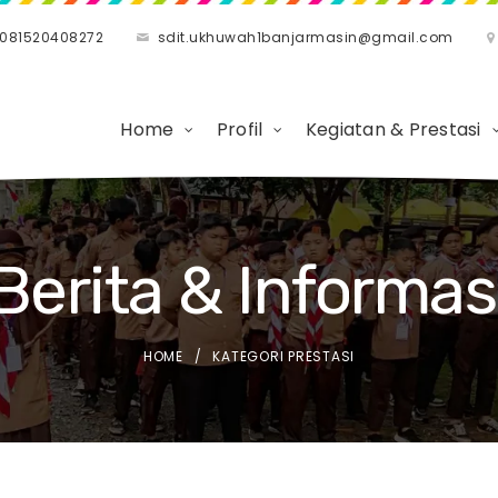
081520408272
sdit.ukhuwah1banjarmasin@gmail.com
Home
Profil
Kegiatan & Prestasi
Berita & Informas
HOME
KATEGORI PRESTASI