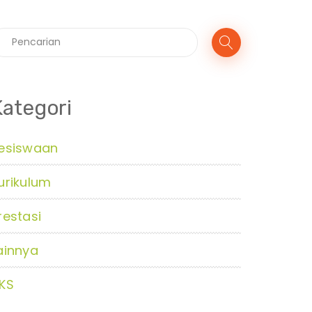
Kategori
esiswaan
urikulum
restasi
ainnya
KS