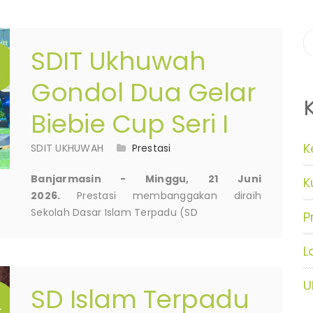
SDIT Ukhuwah
N
Gondol Dua Gelar
Biebie Cup Seri I
K
SDIT UKHUWAH
Prestasi
Banjarmasin - Minggu, 21 Juni
K
2026.
Prestasi membanggakan diraih
Sekolah Dasar Islam Terpadu (SD
P
L
U
SD Islam Terpadu
T