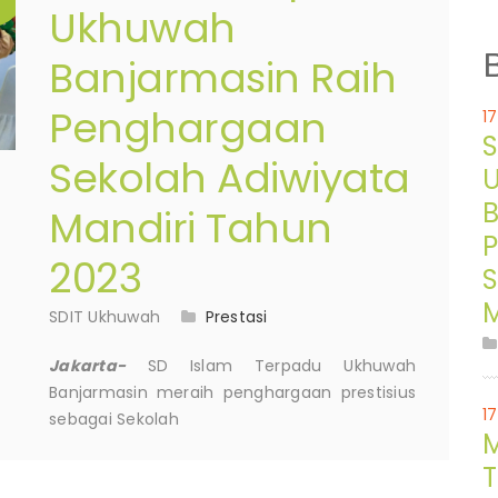
Ukhuwah
Banjarmasin Raih
Penghargaan
1
S
Sekolah Adiwiyata
B
Mandiri Tahun
2023
S
M
SDIT Ukhuwah
Prestasi
Jakarta-
SD Islam Terpadu Ukhuwah
Banjarmasin meraih penghargaan prestisius
1
sebagai Sekolah
M
T