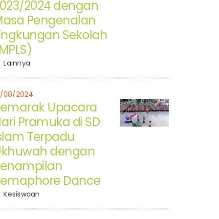
023/2024 dengan
asa Pengenalan
ingkungan Sekolah
MPLS)
Lainnya
6/08/2024
Semarak Upacara
ari Pramuka di SD
slam Terpadu
Ukhuwah dengan
Penampilan
Semaphore Dance
Kesiswaan