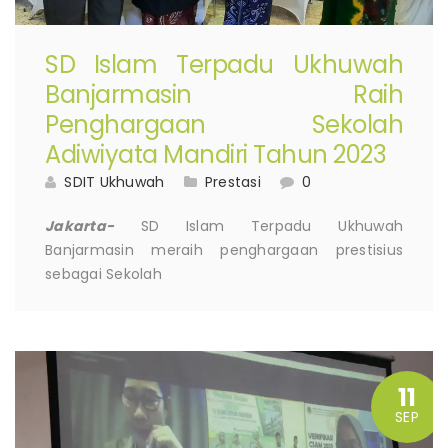
SD Islam Terpadu Ukhuwah
Banjarmasin Raih
Penghargaan Sekolah
Adiwiyata Mandiri Tahun 2023
SDIT Ukhuwah
Prestasi
0
Jakarta-
SD Islam Terpadu Ukhuwah
Banjarmasin meraih penghargaan prestisius
sebagai Sekolah
11
SEP