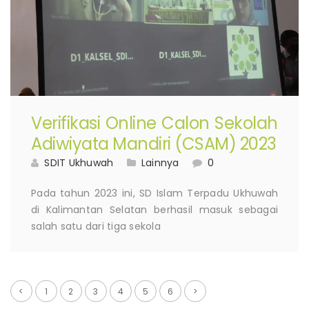
Verifikasi Online Calon Sekolah
Adiwiyata Mandiri (CSAM) 2023
SDIT Ukhuwah
Lainnya
0
Pada tahun 2023 ini, SD Islam Terpadu Ukhuwah
di Kalimantan Selatan berhasil masuk sebagai
salah satu dari tiga sekola
<
1
2
3
4
5
6
>