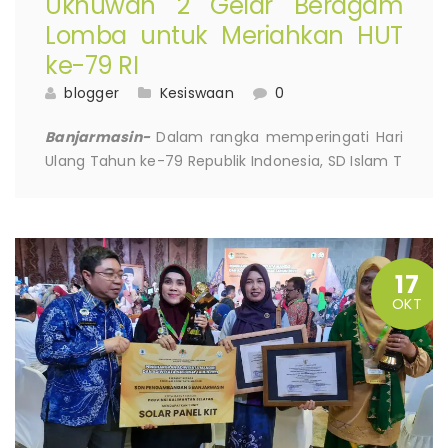
Ukhuwah 2 Gelar Beragam
Lomba untuk Meriahkan HUT
ke-79 RI
blogger
Kesiswaan
0
Banjarmasin-
Dalam rangka memperingati Hari
Ulang Tahun ke-79 Republik Indonesia, SD Islam T
17
OKT