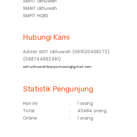
SMPIT Ukhuwah
SMAIT Ukhuwah
SMPIT HQBS
Hubungi Kami
Admin SDIT Ukhuwah (081520408272)
(088744892461)
sdit.ukhuwah1banjarmasin@gmail.com
Statistik Pengunjung
Hari ini
:
1 orang
Total
:
43484 orang
Online
:
1 orang