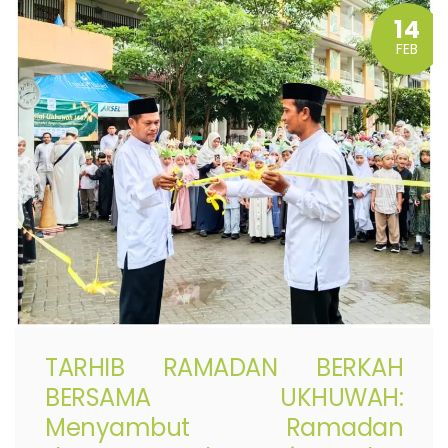
14
FEB
TARHIB RAMADAN BERKAH
BERSAMA UKHUWAH:
Menyambut Ramadan