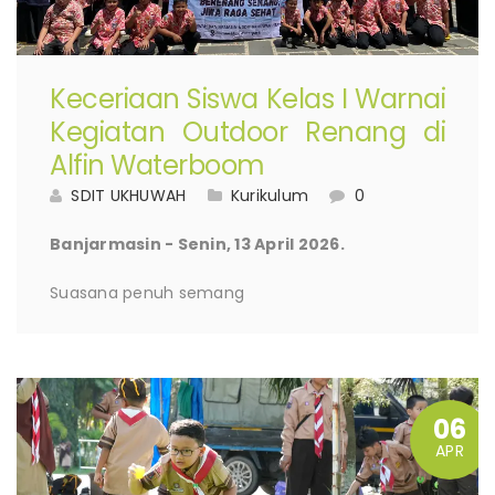
Keceriaan Siswa Kelas I Warnai
Kegiatan Outdoor Renang di
Alfin Waterboom
SDIT UKHUWAH
Kurikulum
0
Banjarmasin - Senin, 13 April 2026.
Suasana penuh semang
06
APR